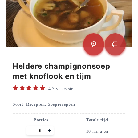
Heldere champignonsoep
met knoflook en tijm
4.7
van
6
stem
Soort:
Recepten, Soeprecepten
Porties
Totale tijd
Adjust
–
+
30
minuten
servings