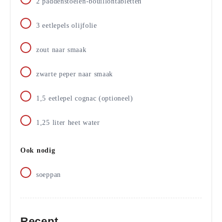
2
paddenstoelen-bouillontabletten
3
eetlepels
olijfolie
zout naar smaak
zwarte peper naar smaak
1,5
eetlepel
cognac (optioneel)
1,25
liter
heet water
Ook nodig
soeppan
Recept