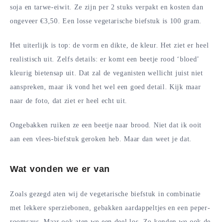
soja en tarwe-eiwit. Ze zijn per 2 stuks verpakt en kosten dan
ongeveer €3,50. Een losse vegetarische biefstuk is 100 gram.
Het uiterlijk is top: de vorm en dikte, de kleur. Het ziet er heel
realistisch uit. Zelfs details: er komt een beetje rood ‘bloed’
kleurig bietensap uit. Dat zal de veganisten wellicht juist niet
aanspreken, maar ik vond het wel een goed detail. Kijk maar
naar de foto, dat ziet er heel echt uit.
Ongebakken ruiken ze een beetje naar brood. Niet dat ik ooit
aan een vlees-biefstuk geroken heb. Maar dan weet je dat.
Wat vonden we er van
Zoals gezegd aten wij de vegetarische biefstuk in combinatie
met lekkere sperziebonen, gebakken aardappeltjes en een peper-
roomsaus. Maar ook aten we een deel los. Zo konden we ook de