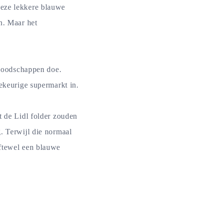
deze lekkere blauwe
n. Maar het
n boodschappen doe.
lekeurige supermarkt in.
t de Lidl folder zouden
. Terwijl die normaal
Oftewel een blauwe