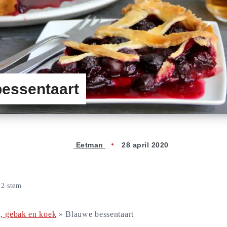
essentaart
Eetman
28 april 2020
n
2
stem
t, gebak en koek
»
Blauwe bessentaart