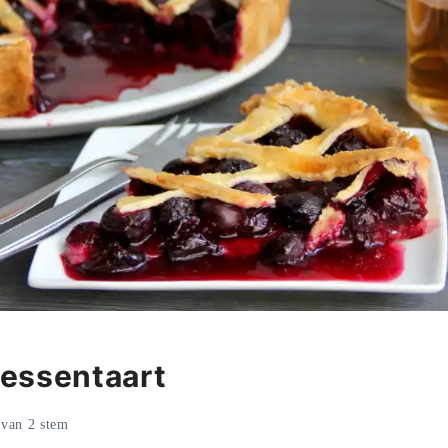
essentaart
van
2
stem