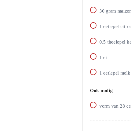
30
gram
maize
1
eetlepel
citro
0,5
theelepel
k
1
ei
1
eetlepel
melk
Ook nodig
vorm van 28 ce