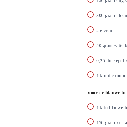
150
gram
onge
300
gram
bloem
2
eieren
50
gram
witte 
0,25
theelepel
1
klontje
roomb
Voor de blauwe bes
1
kilo
blauwe b
150
gram
krist