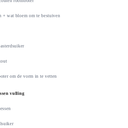
zouten roomboter
 + wat bloem om te bestuiven
basterdsuiker
zout
oter om de vorm in te vetten
sen vulling
essen
alsuiker