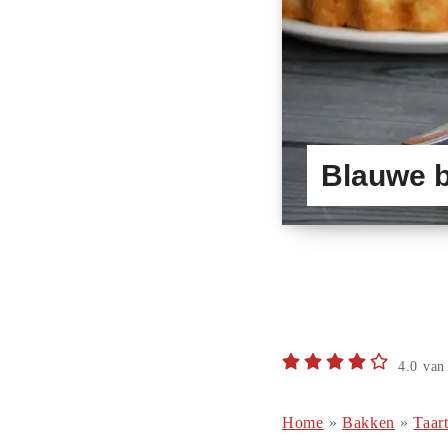
Blauwe b
4.0
va
Home
»
Bakken
»
Taar