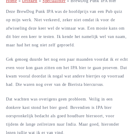
Home
»
Drinken
»
Speciaalbier
»
BrewDog Punk IPA bier
Deze BrewDog Punk IPA was de hoofdprijs van een Pub quiz
op mijn werk. Niet verkeerd, zeker niet omdat ik voor de
afwisseling deze keer wel de winnaar was. Een mooie kans om
dit bier een keer te testen. Ik kende het namelijk wel van naam,
maar had het nog niet zelf geproefd.
Gek genoeg duurde het nog een paar maanden voordat ik er echt
even voor kon gaan zitten om het IPA bier te gaan proeven. Dat
kwam vooral doordat ik nogal wat andere biertjes op voorraad
had. Die waren nog over van de Bierista biercursus.
Dat wachten was overigens geen probleem. Veilig in een
donkere kast stond het bier goed. Bovendien is IPA bier
oorspronkelijk bedacht als goed houdbare biersoort, voor
tijdens de lange zeilreizen naar India. Maar goed, hieronder
lezen jullie wat ik er van vind.