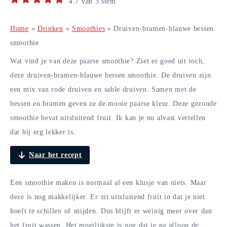
4.7
van
3
stem
Home
»
Drinken
»
Smoothies
»
Druiven-bramen-blauwe bessen
smoothie
Wat vind je van deze paarse smoothie? Ziet er goed uit toch,
deze druiven-bramen-blauwe bessen smoothie. De druiven zijn
een mix van rode druiven en sable druiven. Samen met de
bessen en bramen geven ze de mooie paarse kleur. Deze gezonde
smoothie bevat uitsluitend fruit. Ik kan je nu alvast vertellen
dat hij erg lekker is.
Naar het recept
Een smoothie maken is normaal al een klusje van niets. Maar
deze is nog makkelijker. Er zit uitsluitend fruit in dat je niet
hoeft te schillen of snijden. Dus blijft er weinig meer over dan
het fruit wassen. Het moeilijkste is nog dat je na afloop de