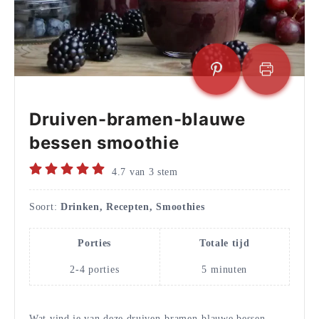
Druiven-bramen-blauwe
bessen smoothie
4.7
van
3
stem
Soort:
Drinken, Recepten, Smoothies
Porties
Totale tijd
2-4
porties
5
minuten
Wat vind je van deze druiven-bramen-blauwe bessen