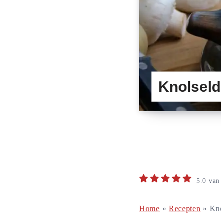
Knolseld
5.0
va
Home
»
Recepten
»
Kno