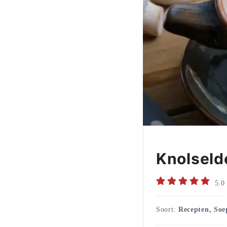
Knolseld
5.0
Soort:
Recepten, Soe