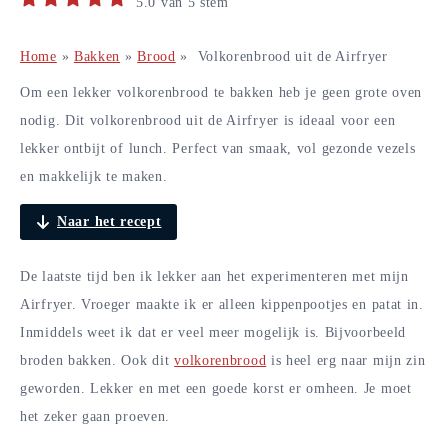
5.0
van
5
stem
Home
»
Bakken
»
Brood
»
Volkorenbrood uit de Airfryer
Om een lekker volkorenbrood te bakken heb je geen grote oven
nodig. Dit volkorenbrood uit de Airfryer is ideaal voor een
lekker ontbijt of lunch. Perfect van smaak, vol gezonde vezels
en makkelijk te maken.
Naar het recept
De laatste tijd ben ik lekker aan het experimenteren met mijn
Airfryer. Vroeger maakte ik er alleen kippenpootjes en patat in.
Inmiddels weet ik dat er veel meer mogelijk is. Bijvoorbeeld
broden bakken. Ook dit
volkorenbrood
is heel erg naar mijn zin
geworden. Lekker en met een goede korst er omheen. Je moet
het zeker gaan proeven.