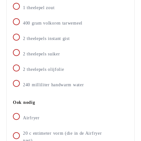
1
theelepel zout
400
gram
volkoren tarwemeel
2
theelepels instant gist
2
theelepels suiker
2
theelepels olijfolie
240
milliliter
handwarm water
Ook nodig
Airfryer
20
c
entimeter vorm (die in de Airfryer
past)