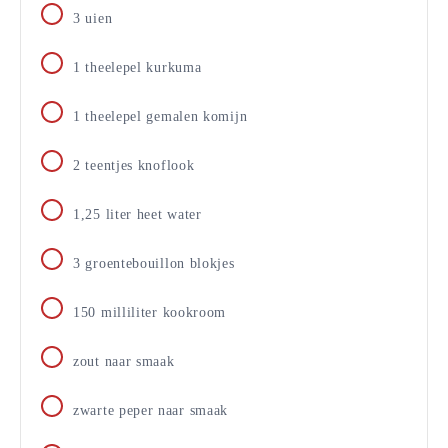
3
uien
1
theelepel
kurkuma
1
theelepel
gemalen komijn
2
teentjes
knoflook
1,25
liter
heet water
3
groentebouillon blokjes
150
milliliter
kookroom
zout naar smaak
zwarte peper naar smaak