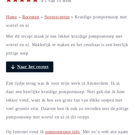
4.1
van
15
stem
Home
»
Recepten
»
Soeprecepten
»
Kruidige pompoensoep met
wortel en ui
Met dit recept maak je een lekker kruidige pompoensoep met
wortel en ui. Makkelijk te maken en het resultaat is een heerlijk
pittige soep.
Naar het recept
Een tijdje terug was ik voor mijn werk in Amsterdam. Ik at
daar een heerlijke kruidige pompoensoep. Niet gek dat ik hem
lekker vond, want ik ben een grote fan van dikke soepen met
veel groente erin. Daarom ben ik ook zo tevreden met de pittige
pompoensoep met wortel en ui in dit recept.
Op Internet vond ik
pompoensoep.info
. Met zo’n web site naam