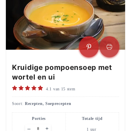
Kruidige pompoensoep met
wortel en ui
4.1
van
15
stem
Soort:
Recepten, Soeprecepten
Porties
Totale tijd
Adjust
–
+
1
uur