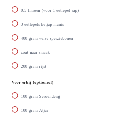
0,5
limoen (voor 1 eetlepel sap)
3
eetlepels
ketjap manis
400
gram
verse sperziebonen
zout naar smaak
200
gram
rijst
Voor erbij (optioneel)
100
gram
Seroendeng
100
gram
Atjar