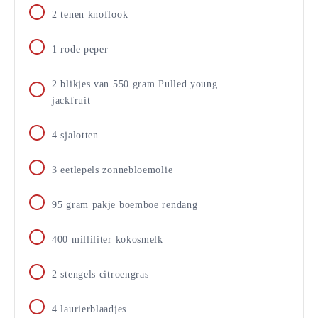
2
tenen
knoflook
1
rode peper
2
blikjes
van 550 gram Pulled young
jackfruit
4
sjalotten
3
eetlepels
zonnebloemolie
95
gram
pakje boemboe rendang
400
milliliter
kokosmelk
2
stengels
citroengras
4
laurierblaadjes