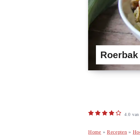
Roerbak 
4.0
va
Home
»
Recepten
»
Ho