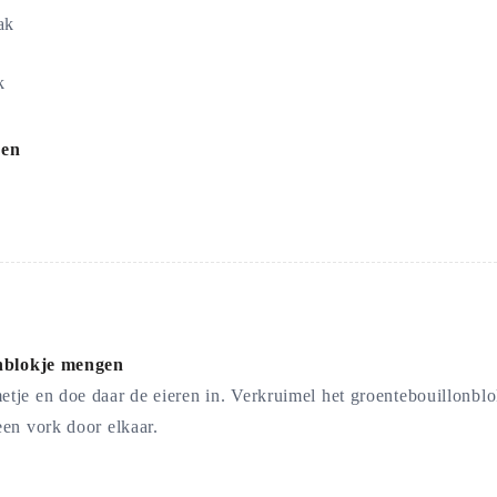
ak
k
ben
onblokje mengen
je en doe daar de eieren in. Verkruimel het groentebouillonblok
en vork door elkaar.