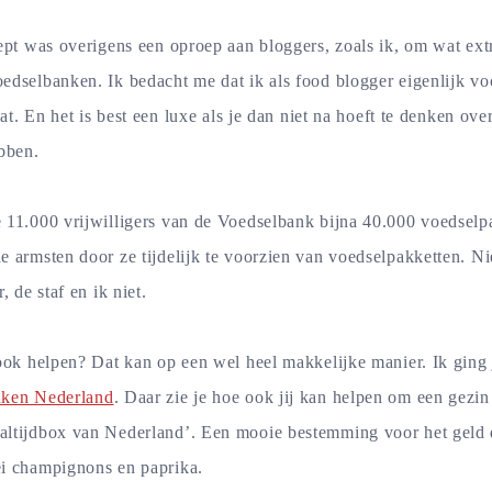
ept was overigens een oproep aan bloggers, zoals ik, om wat ext
dselbanken. Ik bedacht me dat ik als food blogger eigenlijk vo
aat. En het is best een luxe als je dan niet na hoeft te denken ov
bben.
 11.000 vrijwilligers van de Voedselbank bijna 40.000 voedselp
e armsten door ze tijdelijk te voorzien van voedselpakketten. 
, de staf en ik niet.
ook helpen? Dat kan op een wel heel makkelijke manier. Ik ging 
nken Nederland
. Daar zie je hoe ook jij kan helpen om een gezin
ltijdbox van Nederland’. Een mooie bestemming voor het geld d
i champignons en paprika.