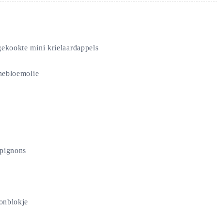
ekookte mini krielaardappels
nebloemolie
pignons
onblokje