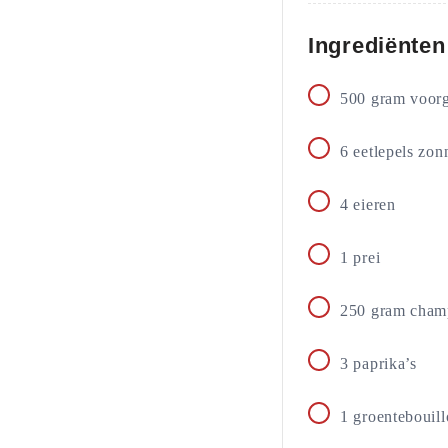
Ingrediënten
500
gram
voorg
6
eetlepels
zon
4
eieren
1
prei
250
gram
cham
3
paprika’s
1
groentebouill