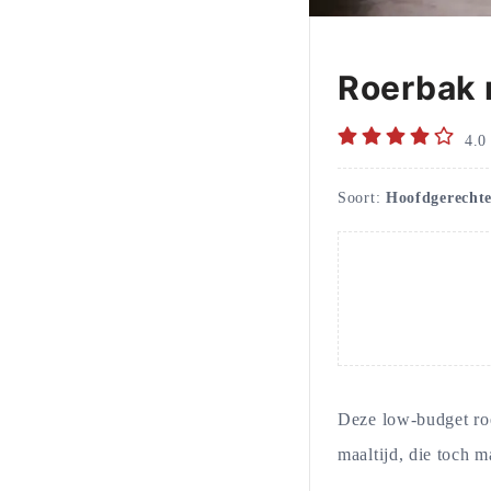
Roerbak 
4.0
Soort:
Hoofdgerechte
Deze low-budget roe
maaltijd, die toch m