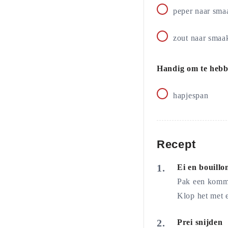
peper naar sma
zout naar smaa
Handig om te heb
hapjespan
Recept
Ei en bouill
Pak een kommet
Klop het met e
Prei snijden