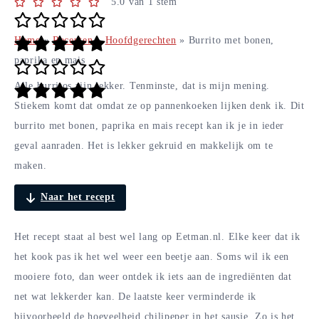
5.0
van
1
stem
Home
»
Recepten
»
Hoofdgerechten
»
Burrito met bonen,
paprika en mais
Alle burritos zijn lekker. Tenminste, dat is mijn mening.
Stiekem komt dat omdat ze op pannenkoeken lijken denk ik. Dit
burrito met bonen, paprika en mais recept kan ik je in ieder
geval aanraden. Het is lekker gekruid en makkelijk om te
maken.
Naar het recept
Het recept staat al best wel lang op Eetman.nl. Elke keer dat ik
het kook pas ik het wel weer een beetje aan. Soms wil ik een
mooiere foto, dan weer ontdek ik iets aan de ingrediënten dat
net wat lekkerder kan. De laatste keer verminderde ik
bijvoorbeeld de hoeveelheid chilipeper in het sausje. Zo is het