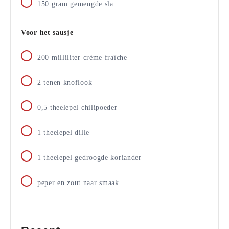
150
gram
gemengde sla
Voor het sausje
200
milliliter
crème fraîche
2
tenen
knoflook
0,5
theelepel
chilipoeder
1
theelepel
dille
1
theelepel
gedroogde koriander
peper en zout naar smaak