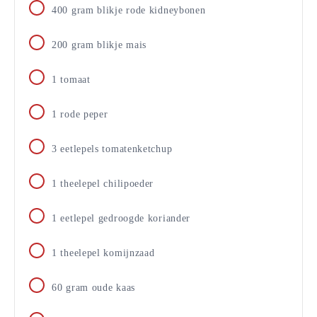
400
gram
blikje rode kidneybonen
200
gram
blikje mais
1
tomaat
1
rode peper
3
eetlepels
tomatenketchup
1
theelepel
chilipoeder
1
eetlepel
gedroogde koriander
1
theelepel
komijnzaad
60
gram
oude kaas