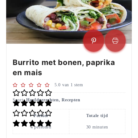
Burrito met bonen, paprika
en mais
5.0
van
1
stem
Soort:
Hoofdgerechten, Recepten
Porties
Totale tijd
4
personen
30
minuten