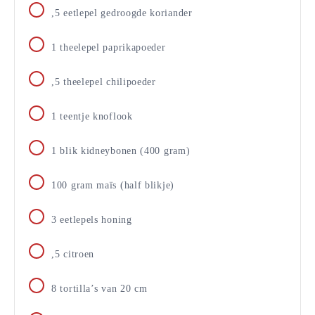
,5 eetlepel gedroogde koriander
1
theelepel paprikapoeder
,5 theelepel chilipoeder
1
teentje knoflook
1
blik kidneybonen (400 gram)
100
gram
maïs (half blikje)
3
eetlepels honing
,5 citroen
8
tortilla’s van 20 cm