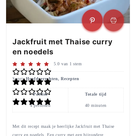
Jackfruit met Thaise curry
en noedels
5.0
van
1
stem
Soort:
Hoofdgerechten, Recepten
Porties
Totale tijd
4
personen
40
minuten
Met dit recept maak je heerlijke Jackfruit met Thaise
curry en noedels. Een curry met een bijzondere