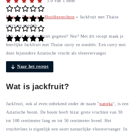
5.0
van
1
stem
Home
»
Recepten
»
Hoofdgerechten
»
Jackfruit met Thaise
curry en noedels
Heb je al eens jackfruit gegeten? Nee? Met dit recept maak je
heerlijke Jackfruit met Thaise curry en noedels. Een curry met
deze bijzondere Aziatische vrucht als vleesvervanger.
Naar het recept
Wat is jackfruit?
Jackfruit, ook al even onbekend onder de naam “
nangka
“, is een
Aziatische boom. De boom heeft bizar grote vruchten van 30
tot 100 centimeter lang en tot 50 centimeter breed. Het
vruchtvlees is eigenlijk een soort natuurlijke vleesvervanger. In