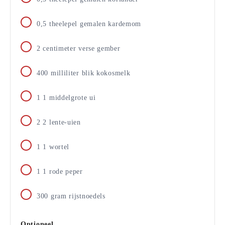
0,5
theelepel
gemalen kardemom
2
centimeter
verse gember
400
milliliter
blik kokosmelk
1
1 middelgrote ui
2
2 lente-uien
1
1 wortel
1
1 rode peper
300
gram
rijstnoedels
Optioneel