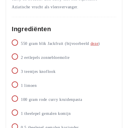
Aziatische vrucht als vleesvervanger.
Ingrediënten
550
gram
blik Jackfruit (bijvoorbeeld
deze
)
2
eetlepels
zonnebloemolie
3
teentjes
knoflook
1
limoen
100
gram
rode curry kruidenpasta
1
theelepel
gemalen komijn
0,5
theelepel
gemalen koriander