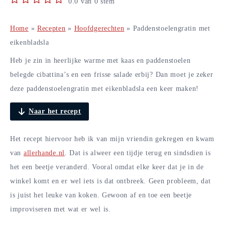
0.0
van
0
stem
Home
»
Recepten
»
Hoofdgerechten
»
Paddenstoelengratin met
eikenbladsla
Heb je zin in heerlijke warme met kaas en paddenstoelen
belegde cibattina’s en een frisse salade erbij? Dan moet je zeker
deze paddenstoelengratin met eikenbladsla een keer maken!
Naar het recept
Het recept hiervoor heb ik van mijn vriendin gekregen en kwam
van
allerhande.nl
. Dat is alweer een tijdje terug en sindsdien is
het een beetje veranderd. Vooral omdat elke keer dat je in de
winkel komt en er wel iets is dat ontbreek. Geen probleem, dat
is juist het leuke van koken. Gewoon af en toe een beetje
improviseren met wat er wel is.