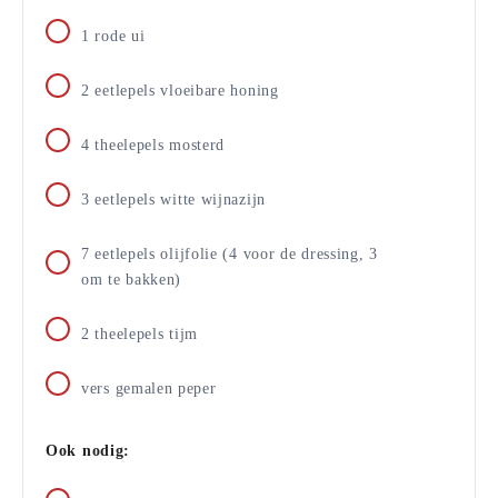
1
rode ui
2
eetlepels
vloeibare honing
4
theelepels
mosterd
3
eetlepels
witte wijnazijn
7
eetlepels
olijfolie (4 voor de dressing, 3
om te bakken)
2
theelepels
tijm
vers gemalen peper
Ook nodig: