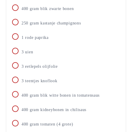
400
gram
blik zwarte bonen
250
gram
kastanje champignons
1
rode paprika
3
uien
3
eetlepels
olijfolie
3
teentjes
knoflook
400
gram
blik witte bonen in tomatensaus
400
gram
kidneybonen in chilisaus
400
gram
tomaten (4 grote)