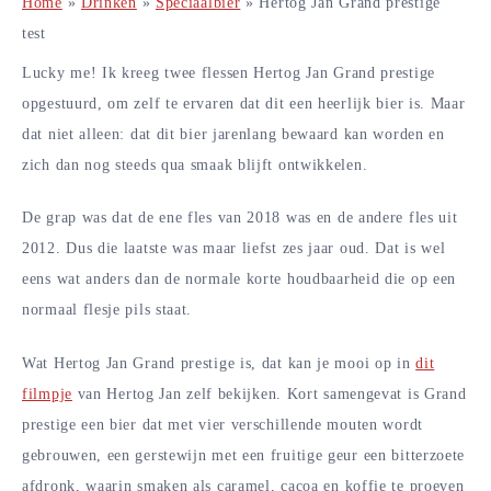
Home
»
Drinken
»
Speciaalbier
»
Hertog Jan Grand prestige
test
Lucky me! Ik kreeg twee flessen Hertog Jan Grand prestige
opgestuurd, om zelf te ervaren dat dit een heerlijk bier is. Maar
dat niet alleen: dat dit bier jarenlang bewaard kan worden en
zich dan nog steeds qua smaak blijft ontwikkelen.
De grap was dat de ene fles van 2018 was en de andere fles uit
2012. Dus die laatste was maar liefst zes jaar oud. Dat is wel
eens wat anders dan de normale korte houdbaarheid die op een
normaal flesje pils staat.
Wat Hertog Jan Grand prestige is, dat kan je mooi op in
dit
filmpje
van Hertog Jan zelf bekijken. Kort samengevat is Grand
prestige een bier dat met vier verschillende mouten wordt
gebrouwen, een gerstewijn met een fruitige geur een bitterzoete
afdronk, waarin smaken als caramel, cacoa en koffie te proeven