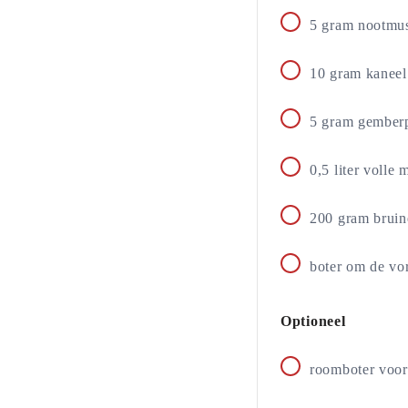
5
gram
nootmus
10
gram
kaneel
5
gram
gemberp
0,5
liter
volle 
200
gram
bruin
boter om de vor
Optioneel
roomboter voor