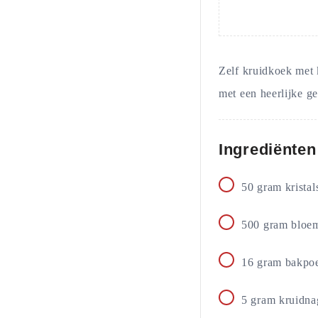
Zelf kruidkoek met 
met een heerlijke g
Ingrediënten
50
gram
kristal
500
gram
bloe
16
gram
bakpoe
5
gram
kruidna