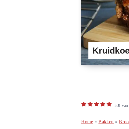
Kruidkoe
5.0
va
Home
»
Bakken
»
Bro