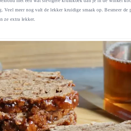
eloond met een wat stevigere kruidkoek dan je in de winkel koop
g. Veel meer nog valt de lekker kruidige smaak op. Besmeer de
n ze extra lekker.