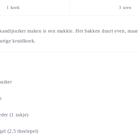
1
koek
3
uren
kandijsuiker maken is een makkie. Het bakken duurt even, maar
eurige kruidkoek.
suiker
m
der (1 zakje)
gel (2,5 theelepel)