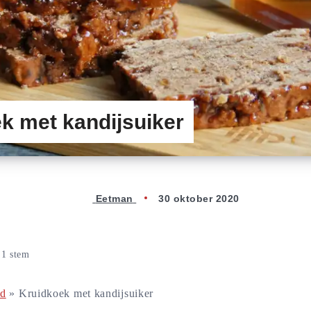
k met kandijsuiker
Eetman
30 oktober 2020
n
1
stem
od
»
Kruidkoek met kandijsuiker