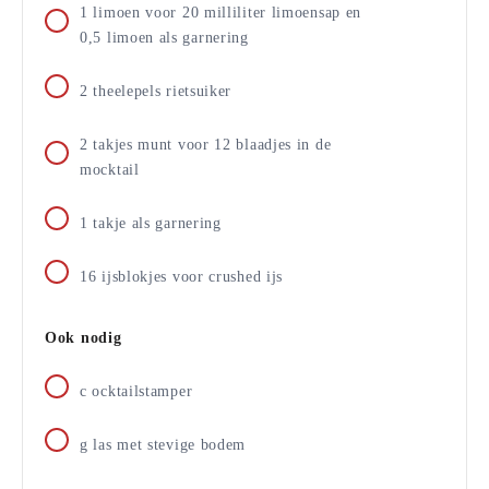
1
limoen
voor 20 milliliter limoensap en
0,5 limoen als garnering
2
theelepels
rietsuiker
2
takjes
munt voor 12 blaadjes in de
mocktail
1
takje
als garnering
16
ijsblokjes
voor crushed ijs
Ook nodig
c
ocktailstamper
g
las met stevige bodem