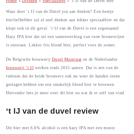
Home
»
Drinken
»
Speciaalbier
»
‘t IJ van de Duvel bier
Waar doet ‘t IJ van de Duvel jou aan denken? Een beetje
bierliefhebber zal al snel denken aan lekker speciaalbier en dat
klopt ook in dit geval. ‘t IJ van de Duvel is een zogenaamd
Hazy IPA bier dat uit een samenwerking van twee brouwerijen
is ontstaan. Lekker fris blond bier, perfect voor de zomer.
De Belgische brouwerij
Duvel Moortgat
en de Nederlandse
brouwerij ‘t IJ
werken sinds 2015 samen. Dat is een van de
redenen dat de beide brouwers ook nu weer de handen ineen
geslagen hebben om een smakelijk blond bier te brouwen.
Hieronder lees je meer over dit bier en wat ik er zelf van vind.
‘t IJ van de duvel review
Dit bier met 6,6% alcohol is een hazy IPA met een mooie