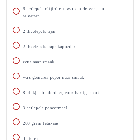
6
eetlepels
olijfolie + wat om de vorm in
te vetten
2
theelepels
tijm
2
theelepels
paprikapoeder
zout naar smaak
vers gemalen peper naar smaak
8
plakjes
bladerdeeg voor hartige taart
3
eetlepels
paneermeel
200
gram
fetakaas
3
eieren